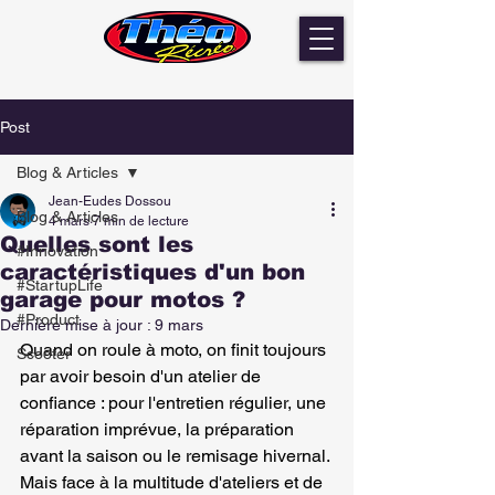
Post
Blog & Articles
Jean-Eudes Dossou
Blog & Articles
4 mars
7 min de lecture
Quelles sont les
#Innovation
caractéristiques d'un bon
#StartupLife
garage pour motos ?
#Product
Dernière mise à jour :
9 mars
Quand on roule à moto, on finit toujours 
Scooter
par avoir besoin d'un atelier de 
confiance : pour l'entretien régulier, une 
réparation imprévue, la préparation 
avant la saison ou le remisage hivernal. 
Mais face à la multitude d'ateliers et de 