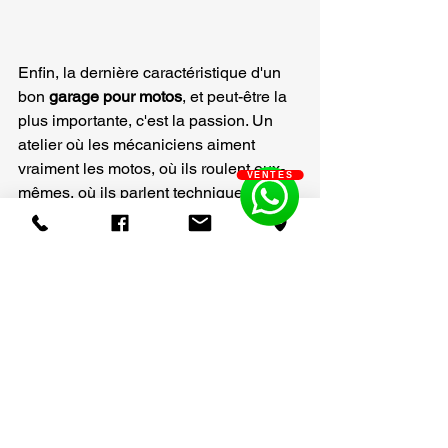
Enfin, la dernière caractéristique d'un 
bon 
garage pour motos
, et peut-être la 
plus importante, c'est la passion. Un 
atelier où les mécaniciens aiment 
vraiment les motos, où ils roulent eux-
VENTES
mêmes, où ils parlent technique avec 
enthousiasme, c'est un atelier où votre 
machine sera respectée.
Cette passion se voit dans les détails : 
l'ordre de l'atelier, le soin apporté au 
nettoyage après intervention, le respect 
des délais, la fierté du travail bien fait.
Des mécaniciens qui roulent 
eux-mêmes