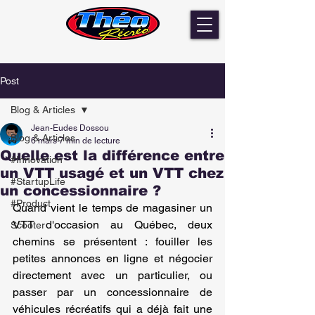
Post
Blog & Articles
Jean-Eudes Dossou
Blog & Articles
6 mars
7 min de lecture
Quelle est la différence entre
#Innovation
un VTT usagé et un VTT chez
#StartupLife
un concessionnaire ?
#Product
Quand vient le temps de magasiner un 
VTT d'occasion au Québec, deux 
Scooter
chemins se présentent : fouiller les 
petites annonces en ligne et négocier 
directement avec un particulier, ou 
passer par un concessionnaire de 
véhicules récréatifs qui a déjà fait une 