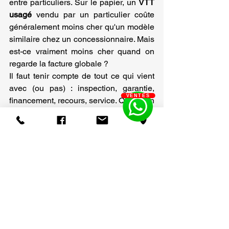
entre particuliers. Sur le papier, un 
VTT 
usagé
 vendu par un particulier coûte 
généralement moins cher qu'un modèle 
similaire chez un concessionnaire. Mais 
est-ce vraiment moins cher quand on 
regarde la facture globale ?
Il faut tenir compte de tout ce qui vient 
avec (ou pas) : inspection, garantie, 
VENTES
financement, recours, service. Quand on 
additionne le tout, l'écart de prix se 
justifie souvent.
Le prix affiché vs le coût réel à 
moyen terme
Acheter un VTT 1 500 $ moins cher 
chez un particulier, c'est tentant. Mais si 
vous devez ensuite :
payer une inspection mécanique 