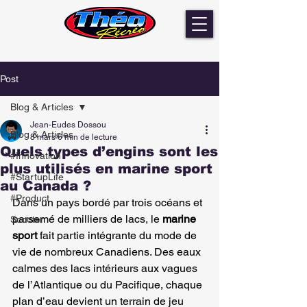
Post
Blog & Articles
Jean-Eudes Dossou
Blog & Articles
8 mars
6 min de lecture
Quels types d’engins sont les
#Innovation
plus utilisés en marine sport
#StartupLife
au Canada ?
#Product
Dans un pays bordé par trois océans et 
parsemé de milliers de lacs, le 
marine 
Scooter
sport
 fait partie intégrante du mode de 
vie de nombreux Canadiens. Des eaux 
calmes des lacs intérieurs aux vagues 
de l’Atlantique ou du Pacifique, chaque 
plan d’eau devient un terrain de jeu 