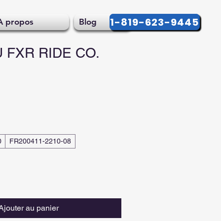
1-819-623-9445
A propos
Blog
 FXR RIDE CO.
0
FR200411-2210-08
Ajouter au panier