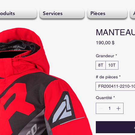
oduits
Services
Pièces
MANTEAU
Prix
190,00 $
Grandeur
*
8T
10T
# de pièces
*
FR200411-2210-1
Quantité
*