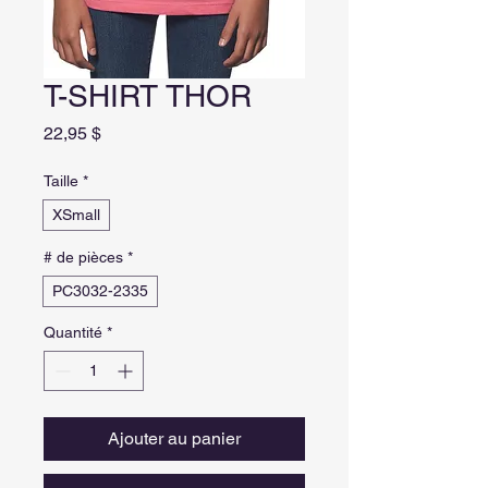
T-SHIRT THOR
Prix
22,95 $
Taille
*
XSmall
# de pièces
*
PC3032-2335
Quantité
*
Ajouter au panier