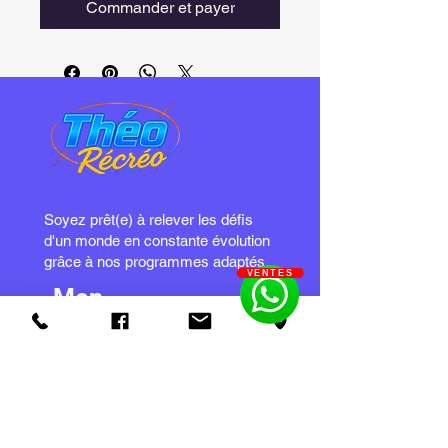
Commander et payer
Soyez prêt(e) à relever les défis
d'un monde en constante évolution
grâce à nos programmes adaptés.
VENTES
Men
u
Produits
Services et pièces
Blog