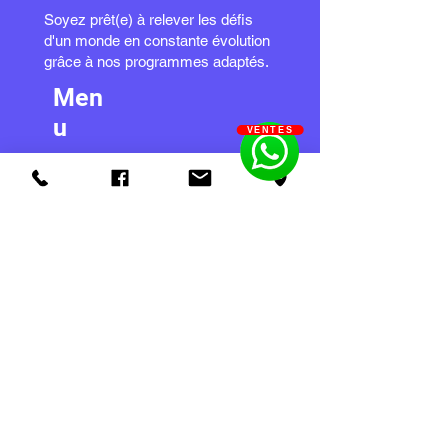
Soyez prêt(e) à relever les défis
d'un monde en constante évolution
grâce à nos programmes adaptés.
Men
u
VENTES
Produits
Services et pièces
Blog
A propos
Contact
Heures
d'ouvertures
Lundi au mercredi : 8h à 17h
Jeudi - Vendredi : 8h à 19h
Samedi - Dimanche : Fermé