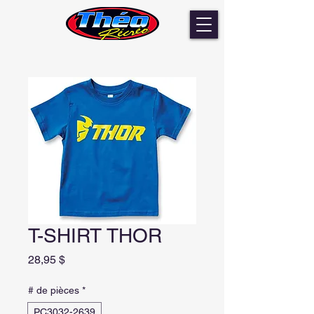
T-SHIRT THOR
Prix
28,95 $
# de pièces
*
PC3032-2639