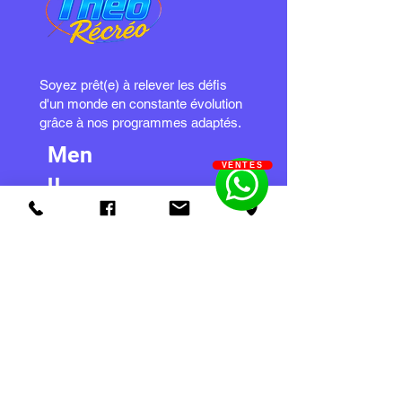
Soyez prêt(e) à relever les défis
d'un monde en constante évolution
grâce à nos programmes adaptés.
Men
VENTES
u
Produits
Services et pièces
Blog
A propos
Contact
Heures
d'ouvertures